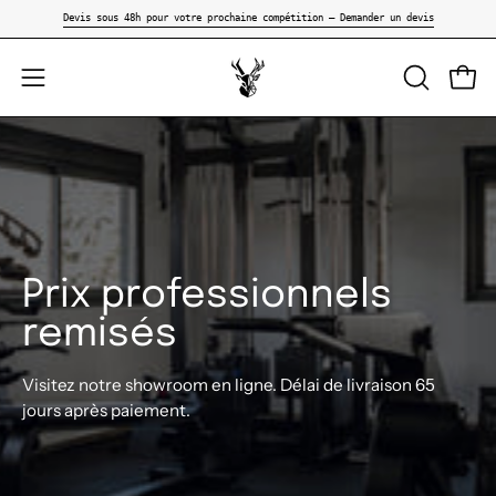
Aller
Devis sous 48h pour votre prochaine compétition — Demander un devis
au
contenu
OUVRIR
Ouvri
Ouvrir
LA
le
BARRE
menu
DE
de
RECHER
navigation
Prix professionnels
remisés
Visitez notre showroom en ligne. Délai de livraison 65
jours après paiement.